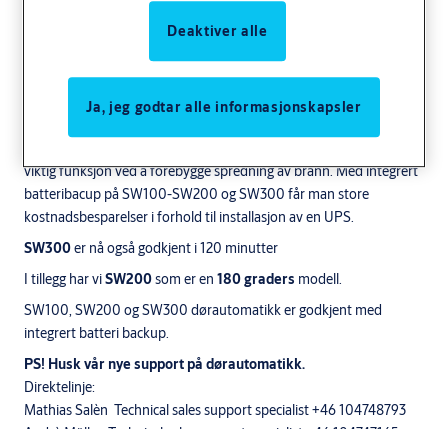
Deaktiver alle
ASSA ABLOY
SW100, SW200 og SW300.
Les mer om SW300-S den smarte Automatikken
Slagdørsautomatikk benyttes for åpning og lukking av dører inne,
Ja, jeg godtar alle informasjonskapsler
eller store og tunge dører ute. Slike dører er et viktig bidrag til å
tilfredsstille dagens krav til universell utforming. De har også en
viktig funksjon ved å forebygge spredning av brann. Med integrert
batteribacup på SW100-SW200 og SW300 får man store
kostnadsbesparelser i forhold til installasjon av en UPS.
SW300
er nå også godkjent i 120 minutter
I tillegg har vi
SW200
som er en
180 graders
modell.
SW100, SW200 og SW300 dørautomatikk er godkjent med
integrert batteri backup.
PS! Husk vår nye support på dørautomatikk.
Direktelinje:
Mathias Salèn Technical sales support specialist +46 104748793
Andrè Möller Technical sales support specialist +46 104747165