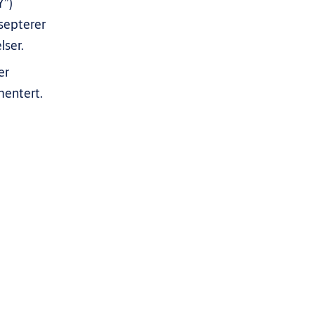
Y”)
ksepterer
lser.
er
mentert.
logoer og programvare er beskyttet i overensstemmelse med alle
rukere av disse nettsidene , men skal forbli hos ASSA ABLOY eller
ter som er nevnt på disse nettsidene. Disse navnene er
iendom.