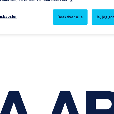
v informasjonskapsler
Personvernerklæring
nskapsler
Deaktiver alle
Ja, jeg g