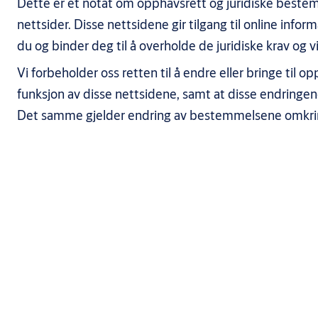
Dette er et notat om opphavsrett og juridiske best
nettsider. Disse nettsidene gir tilgang til online info
du og binder deg til å overholde de juridiske krav og 
Vi forbeholder oss retten til å endre eller bringe til o
funksjon av disse nettsidene, samt at disse endringe
Det samme gjelder endring av bestemmelsene omkrin
Opphavsrett, varemerker og bet
Innholdet på disse nettsidene (”Innholdet”) – inkludert, men ikk
norske opphavs- og åndsverksrettslige lover og bestemmelser. Ret
en tredjepart med rettigheter knyttet til materialet formidlet på
ASSA ABLOY står som eier av alle navn benyttet i forbindelse me
beskyttetav norske opphavs- og åndsverksrettslige lover og be