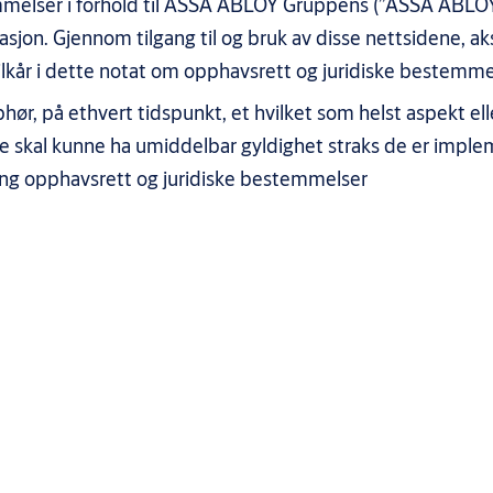
emmelser i forhold til ASSA ABLOY Gruppens (”ASSA ABLO
rmasjon. Gjennom tilgang til og bruk av disse nettsidene, a
vilkår i dette notat om opphavsrett og juridiske bestemme
pphør, på ethvert tidspunkt, et hvilket som helst aspekt ell
ne skal kunne ha umiddelbar gyldighet straks de er imple
g opphavsrett og juridiske bestemmelser
ingelser ved bruk
e begrenset til tekst, grafiske elementer og bilder, varemerker, 
tighetene til Innholdet kan ikke overføres til deg eller andre b
 nettsidene.
d selskapets virksomhet og de av selskapets produkter og tjenes
stemmelser Samtlige varemerker er de respektive innehavernes e