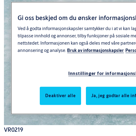
Gi oss beskjed om du ønsker informasjonsk
Ved å godta informasjonskapsler samtykker du i at vi kan la
tilpasse innhold og annonser, tilby funksjoner på sosiale m
nettstedet. Informasjonen kan også deles med våre partner
annonsering og analyse.
Bruk av informasjonskapsler
Pers
Innstillinger for informasjon
Deaktiver alle
Ja, jeg godtar alle 
VR0219