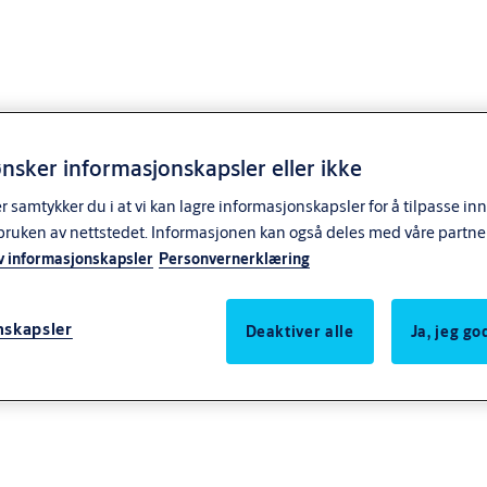
nsker informasjonskapsler eller ikke
samtykker du i at vi kan lagre informasjonskapsler for å tilpasse in
ig administrering av moder
bruken av nettstedet. Informasjonen kan også deles med våre partne
v informasjonskapsler
Personvernerklæring
nskapsler
Deaktiver alle
Ja, jeg g