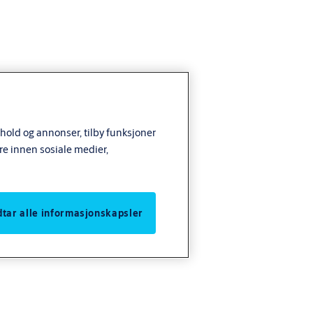
nhold og annonser, tilby funksjoner
ne
re innen sosiale medier,
odtar alle informasjonskapsler