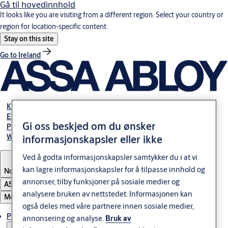
Gå til hovedinnhold
It looks like you are visiting from a different region. Select your country or
region for location-specific content.
Stay on this site
Go to Ireland
Karriere
Elektromekaniske guider
Gi oss beskjed om du ønsker
Partner Area
Webshop
informasjonskapsler eller ikke
Ved å godta informasjonskapsler samtykker du i at vi
kan lagre informasjonskapsler for å tilpasse innhold og
Norway
annonser, tilby funksjoner på sosiale medier og
ASSA ABLOY Group
analysere bruken av nettstedet. Informasjonen kan
Meny
også deles med våre partnere innen sosiale medier,
Produkter og løsninger
annonsering og analyse.
Bruk av