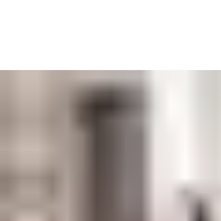
kan føre til både sikkerhetsrisiko og økt administrativ belastning
Derfor er det avgjørende med løsninger som gir:
kontroll over hvem som har tilgang hvor og når
mulighet til raskt å endre eller trekke tilbake adganger
oversikt og dokumentasjon dersom hendelser oppstår
sikker drift – også ved organisatoriske og strukturelle endring
bygg og dører må ha overvåkning for å kunne iverksette tiltak 