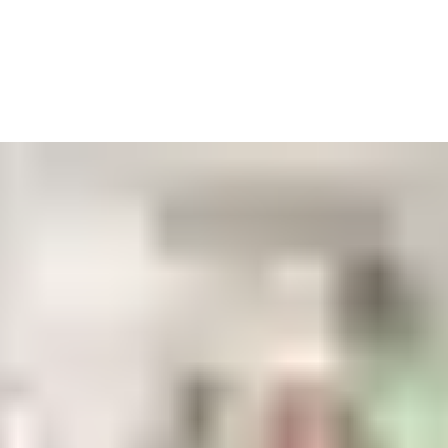
.
er
ved avvik