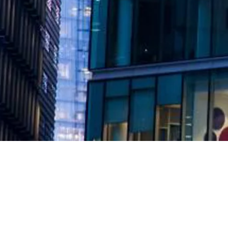
Moderne næringsbygg brukes av mange mennesker hver dag: ansat