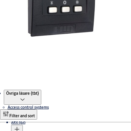
Products
Övriga läsare {tbt}
Access control systems
Filter and sort
ARX {tbt}