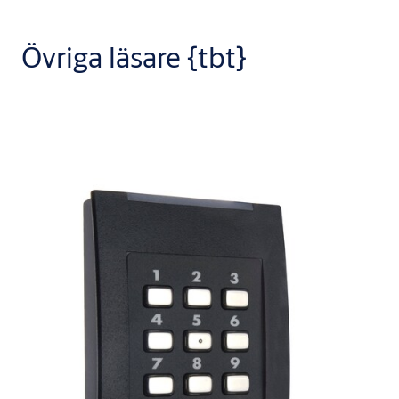
Övriga läsare {tbt}