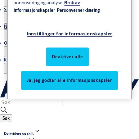
annonsering og analyse.
Bruk av
Service
informasjonskapsler
Personvernerklæring
Nyheter & artikler
Innstillinger for informasjonskapsler
Om ASSA ABLOY Norway
Deaktiver alle
Kontakt oss
Ja, jeg godtar alle informasjonskapsler
Søk
Dørvridere og skilt