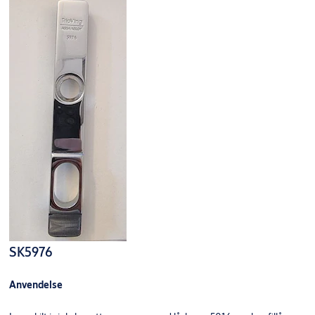
Produkt
Produkt-ID
SK55059 L.SKILT DT=47-95 FKR (SETT)
815325100011
SK5976
Anvendelse