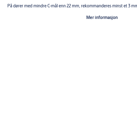
På dører med mindre C-mål enn 22 mm, rekommanderes minst et 3 mm 
Mer informasjon
Tilbehør som kan leveres:
Styring gjenget
Styring ugjenget
Plomberingstråd
Underlagsskilt 3 mm
Dekkskilt for gamle uttak for 28 mm back-set
Selvlysende dekal for rømningsbeslag
Utførelse
Leveres med overflate blank krom og matt krom.