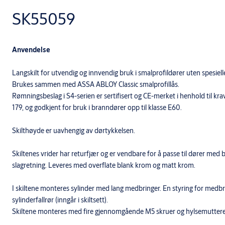
SK55059
Anvendelse
Langskilt for utvendig og innvendig bruk i smalprofildører uten spesielle 
Brukes sammen med ASSA ABLOY Classic smalprofillås.
Rømningsbeslag i S4-serien er sertifisert og CE-merket i henhold til k
179, og godkjent for bruk i branndører opp til klasse E60.
Skilthøyde er uavhengig av dørtykkelsen.
Skiltenes vrider har returfjær og er vendbare for å passe til dører med
slagretning. Leveres med overflate blank krom og matt krom.
I skiltene monteres sylinder med lang medbringer. En styring for medbr
sylinderfallrør (inngår i skiltsett).
Skiltene monteres med fire gjennomgående M5 skruer og hylsemuttere