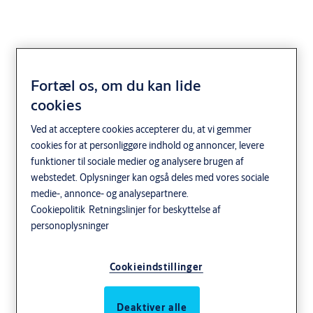
Fortæl os, om du kan lide
cookies
Kølelager og
fryserumsporte
Ved at acceptere cookies accepterer du, at vi gemmer
cookies for at personliggøre indhold og annoncer, levere
funktioner til sociale medier og analysere brugen af
Detail
ASSA ABLOY
webstedet. Oplysninger kan også deles med vores sociale
medie-, annonce- og analysepartnere.
Holdbare produkter til kølelagre
Cookiepolitik
Retningslinjer for beskyttelse af
For at sikre et højt kvalitetsniveau for frosne eller kølevarer har du
personoplysninger
brug for porte med høj isolering og ekstrem holdbarhed, samtidig
med at de tillader hurtig og effektiv trafik. Høj driftshastighed
Cookieindstillinger
kombineret med tæt forsegling sikrer fremragende
temperaturstyring og giver store energibesparelser, samtidig med
at det sikres, at frosne eller nedkølede varer ikke kompromitteres.
Deaktiver alle