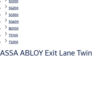
SG100
SG200
SG300
SG600
BG100
TS100
TS200
ASSA ABLOY Exit Lane Twin
BIM -objekter
ASSA ABLOY Security EL twin.rfa
(RFA, 2 MB)