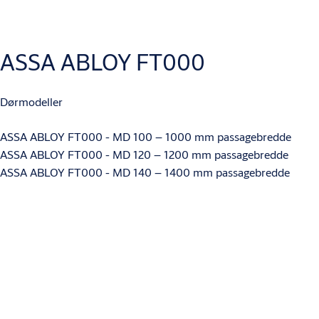
Produkttegninger
ASSA ABLOY FT000
ASSA ABLOY Exit Lane Wide
(PDF, 1 MB)
ASSA ABLOY Exit Lane Wide
(DWG, 3 MB)
Dørmodeller
ASSA ABLOY FT000 - MD 100 – 1000 mm passagebredde
ASSA ABLOY FT000 - MD 120 – 1200 mm passagebredde
ASSA ABLOY FT000 - MD 140 – 1400 mm passagebredde
Produkttegninger