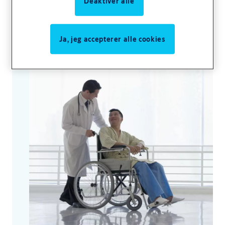
som helst med antibakterielle døroverflader,
Deaktiver alle
forseglede miljøer og berøringsfrie
indgange.
Ja, jeg accepterer alle cookies