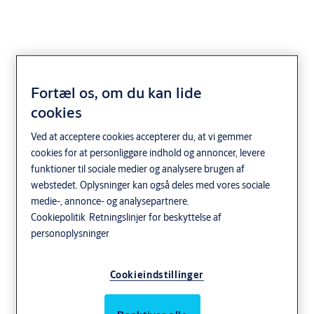
Fortæl os, om du kan lide
cookies
Adgangskontrol og
Ved at acceptere cookies accepterer du, at vi gemmer
låsesystemer til
cookies for at personliggøre indhold og annoncer, levere
funktioner til sociale medier og analysere brugen af
sundhedssektoren
webstedet. Oplysninger kan også deles med vores sociale
medie-, annonce- og analysepartnere.
Cookiepolitik
Retningslinjer for beskyttelse af
Vi hjælper med at skabe sterile, sikre
personoplysninger
og trygge miljøer i enhver bygning i
sundhedssektoren. Hold hospitaler,
Cookieindstillinger
sundhedscentre og apoteker klar til hvad