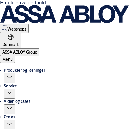
Hop til hovedindhold
Webshops
Denmark
ASSA ABLOY Group
Menu
Produkter og løsninger
Service
Viden og cases
Om os