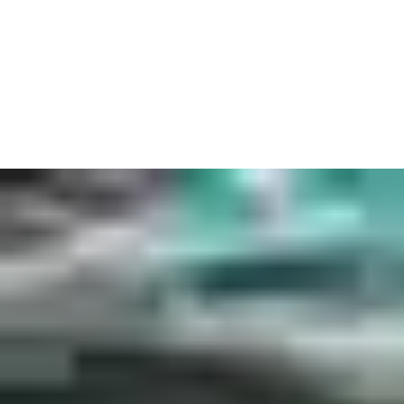
eller banen i helt rette tid. Selv i kasinoer med de højeste
indsatser bliver sikkerhed aldrig en satsning. Med
adgangsnøgler og -kort kan du holde styr på, hvem der har
åbnet en hvilken som helst dør eller et hvilket som helst skab.
Nu skal alt dette selvfølgelig føles naturligt, men det skal også
se godt ud med teknologi, der supplerer tradition. Fra moderne
infrastruktur til historisk arkitektur vil vores skræddersyede
dør-, låse- og automationsløsninger altid passe perfekt til dit
eksisterende design. Så du kan regne med, at din sikkerhed vil
være lige så unik som din lokalitet.