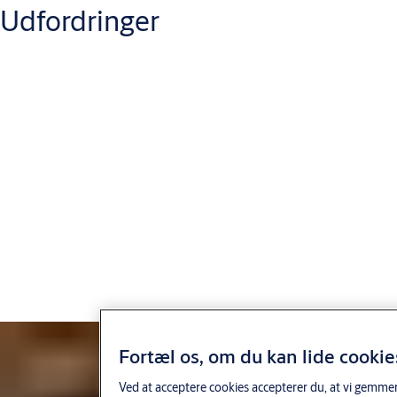
Udfordringer
På sportsanlæg, arenaer og lignende er der mange typer af rum,
der skal sikres. Samtidig skal det være muligt for fx musikere
eller andre gæster at bevæge sig frit rundt i bygningen.
Med en stor udveksling af nøgler til forskellige gæster kan det
være svært at holde styr på antallet af nøgler i omløb. Tilmed
kan det være en finansiel omkostning at udskifte et helt
låsesystem ved en mistet nøgle.
Fortæl os, om du kan lide cookie
Der bør desuden være en høj sikkerhed i forhold til nød- og
brandsituationer.
Ved at acceptere cookies accepterer du, at vi gemmer 