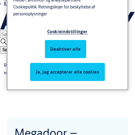
Kontakt os
Cookiepolitik
Retningslinjer for beskyttelse af
personoplysninger
Cookieindstillinger
Deaktiver alle
Søg
Om os
Ja, jeg accepterer alle cookies
Historie
Megadoor –