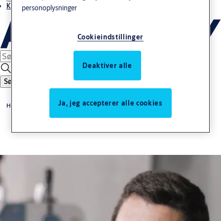
Kontakt os
personoplysninger
Cookieindstillinger
Deaktiver alle
Søg
Ja, jeg accepterer alle cookies
Home