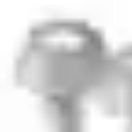
nøglerne kan opdateres via mobilen ude ved selve døren.
Derudover kan der også indgå cylindre med næsthøjeste
sikkerhed, som hedder Triton 401+. De cylindre kan anvendes til
lokaler, som ikke har brug for sikring i højeste klasse. Dermed er
Triton 501+ en omkostningseffektiv løsning, hvor hver enkel
bruger kun har brug for én nøgle.