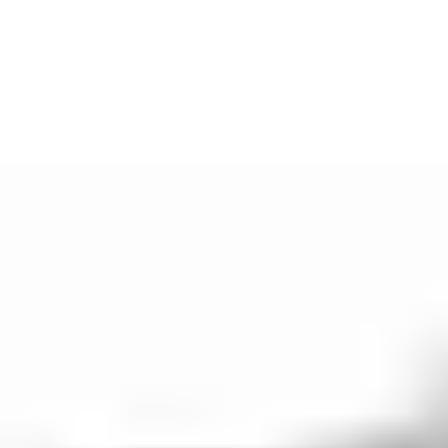
Højeste sikkerhedsniveau
Opfylder DS/EN 1303: 2015 6/D
Forsikring & Pension registreret
Bore-sikring
Dirke-sikring
Top-kode
2 spærresystemer
Unikke nøglekoder
Patenteret nøgleprofil
Patenteret teknologi
Sidekode med 5 stifter
Nøglekontrol