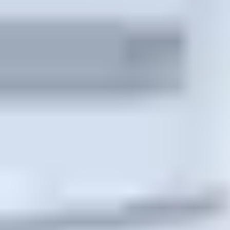
at profilen er skåret således, at den går ind over centerlinjen og
dermed udgør den en stor del af dirke-sikringen.