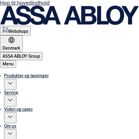
Hop til hovedindhold
Webshops
Denmark
ASSA ABLOY Group
Menu
Produkter og løsninger
Service
Viden og cases
Om os