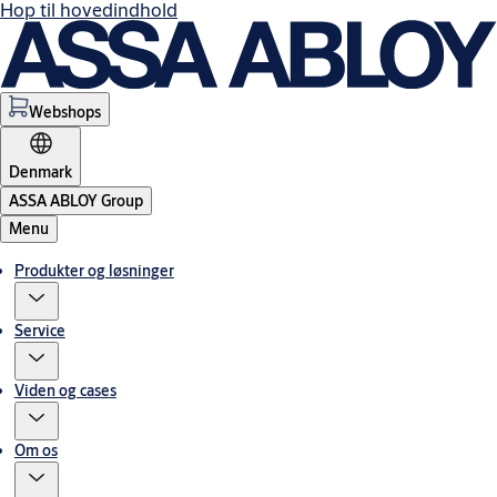
Hop til hovedindhold
Webshops
Denmark
ASSA ABLOY Group
Menu
Produkter og løsninger
Service
Viden og cases
Om os