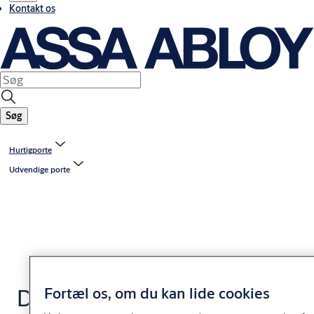
Kontakt os
Søg
Hurtigporte
Udvendige porte
Fortæl os, om du kan lide cookies
Dag- og natløsninger