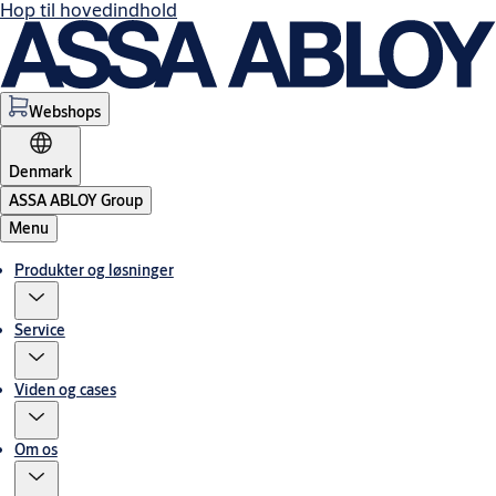
Hop til hovedindhold
Webshops
Denmark
ASSA ABLOY Group
Menu
Produkter og løsninger
Service
Viden og cases
Om os