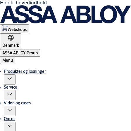
Hop til hovedindhold
Webshops
Denmark
ASSA ABLOY Group
Menu
Produkter og løsninger
Service
Viden og cases
Om os