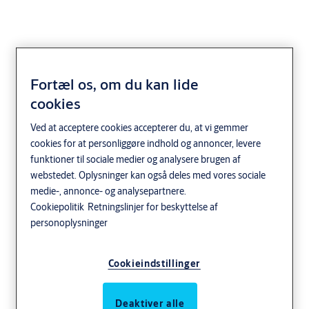
Fortæl os, om du kan lide
cookies
Isoleret
Ved at acceptere cookies accepterer du, at vi gemmer
cookies for at personliggøre indhold og annoncer, levere
Isolerede foldeporte til industrielle behov
funktioner til sociale medier og analysere brugen af
webstedet. Oplysninger kan også deles med vores sociale
Vil du spare mere energi og plads i dit anlæg? Vores isolerede
medie-, annonce- og analysepartnere.
foldeporte er et perfekt valg. Minimal vedligeholdelse, høj
Cookiepolitik
Retningslinjer for beskyttelse af
synlighed, lav kollisionsrisiko, optimeret pladsudnyttelse. Og der er
personoplysninger
så meget mere! Indgangene kan installeres enten foran eller bag på
ydervæggen. Da de kan foldes sammen, kan du opnå et
barrierefrit, åbent rum. Takket være det innovative design holder
Cookieindstillinger
de foldbare porte temperaturudvekslingen på et minimum.
Deaktiver alle