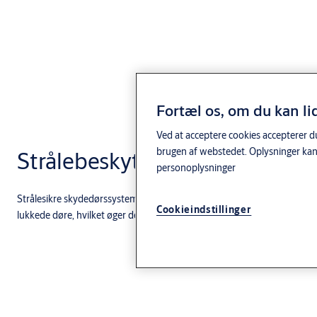
Fortæl os, om du kan li
Ved at acceptere cookies accepterer du
brugen af webstedet. Oplysninger kan
Strålebeskyttede skydedøre
personoplysninger
Strålesikre skydedørssystemer til operationsstuer. De giver årvågne alar
Cookieindstillinger
lukkede døre, hvilket øger den fysiske sikkerhed og effektivitet.