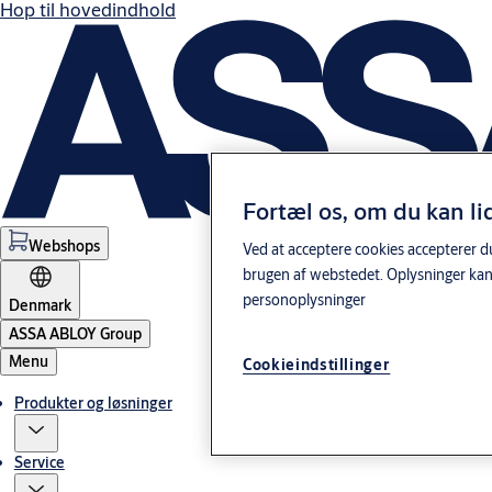
Hop til hovedindhold
Fortæl os, om du kan li
Webshops
Ved at acceptere cookies accepterer du
brugen af webstedet. Oplysninger kan
personoplysninger
Denmark
ASSA ABLOY Group
Menu
Cookieindstillinger
Produkter og løsninger
Service