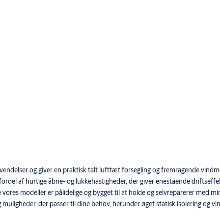
vendelser og giver en praktisk talt lufttæt forsegling og fremragende vind
ordel af hurtige åbne- og lukkehastigheder, der giver enestående driftseffek
e vores modeller er pålidelige og bygget til at holde og selvreparerer med mi
muligheder, der passer til dine behov, herunder øget statisk isolering og vin