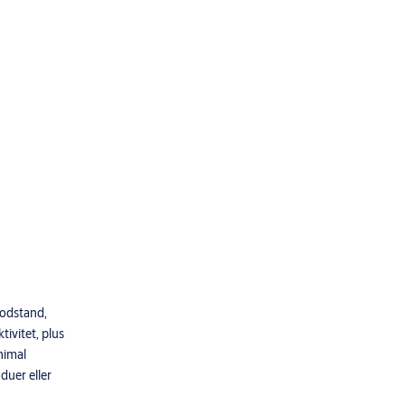
modstand,
tivitet, plus
nimal
duer eller