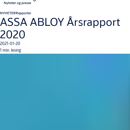
Nyheter og presse
NYHETER
Rapporter
ASSA ABLOY Årsrapport
2020
2021-01-20
1 min. lesing