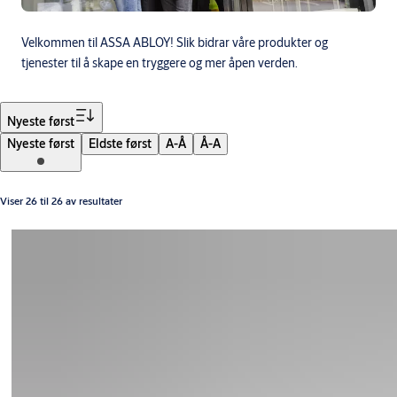
Velkommen til ASSA ABLOY! Slik bidrar våre produkter og
tjenester til å skape en tryggere og mer åpen verden.
Filter
Nyeste først
Nyeste først
Eldste først
A-Å
Å-A
Viser 26 til 26 av resultater