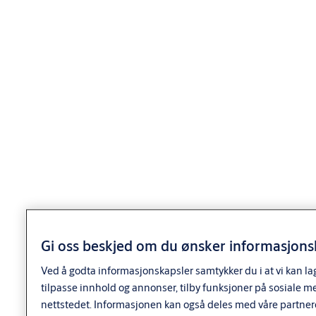
Door
thickness:
79/33,5
Finish:
FKRM
Packing:
Enk.pk.
SY5530C SYL.SETT DOB.
Dørtykkelse:
9300091AE01UYA
11.5/23
79/33,5
Forpakning:
Enk.pk.
Overflate:
FKRM
Type
sylinder: Std
m/nøkk
Door
thickness:
95/47,5
Gi oss beskjed om du ønsker informasjonsk
Finish: Fkr
Packing:
Ved å godta informasjonskapsler samtykker du i at vi kan la
Enk.pk.
tilpasse innhold og annonser, tilby funksjoner på sosiale m
Dørtykkelse:
SY5530C SETT.DBL.
nettstedet. Informasjonen kan også deles med våre partner
9300091AE04A44
95/47,5
95/47.5 FKR