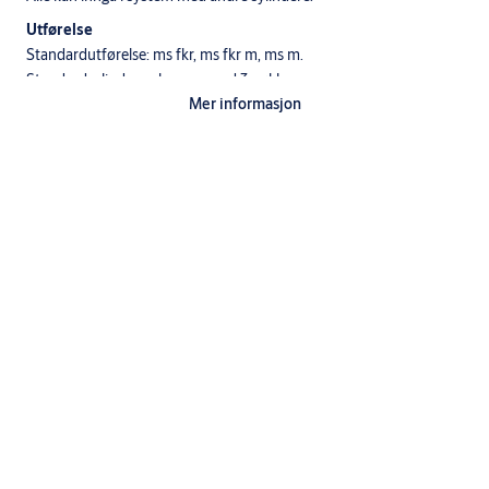
Utførelse
Standardutførelse: ms fkr, ms fkr m, ms m.
Standardsylinderen leveres med 3 nøkler.
Mer informasjon
Nøkler til systemsylindre må bestilles separat.