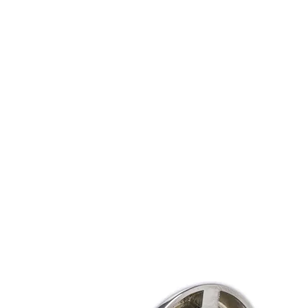
99/37
Finish:
FKRM
Packing:
Enk.pk.
SY5530C SYLINDERSETT
Dørtykkelse:
9300091AE01UZ8
DOBBELT
99/37
Forpakning:
Enk.pk.
Overflate:
FKRM
Type
sylinder: Std
m/nøkk
Door
thickness:
70/35
Finish:
FKRM
Packing:
Enk.pk.
SY5530C SYLINDERSETT
Dørtykkelse:
9300091AE01A42
DOBBELT
70/35
Forpakning: