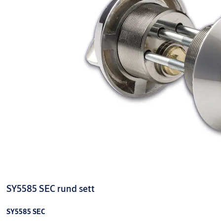
Enk.pk.
Overflate:
FKRM
Type
sylinder: Std
m/nøkk
SY5585 SEC rund sett
SY5585 SEC