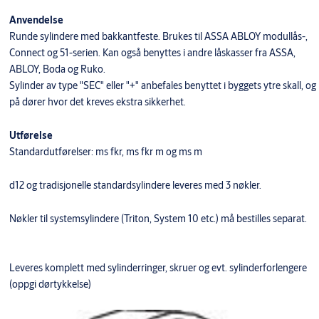
Anvendelse
Runde sylindere med bakkantfeste. Brukes til ASSA ABLOY modullås-,
Connect og 51-serien. Kan også benyttes i andre låskasser fra ASSA,
ABLOY, Boda og Ruko.
Sylinder av type "SEC" eller "+" anbefales benyttet i byggets ytre skall, og
på dører hvor det kreves ekstra sikkerhet.
Utførelse
Standardutførelser: ms fkr, ms fkr m og ms m
d12 og tradisjonelle standardsylindere leveres med 3 nøkler.
Nøkler til systemsylindere (Triton, System 10 etc.) må bestilles separat.
Leveres komplett med sylinderringer, skruer og evt. sylinderforlengere
(oppgi dørtykkelse)