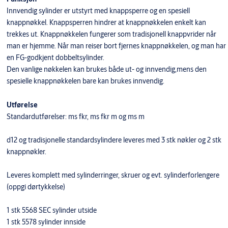
Innvendig sylinder er utstyrt med knappsperre og en spesiell
knappnøkkel. Knappsperren hindrer at knappnøkkelen enkelt kan
trekkes ut. Knappnøkkelen fungerer som tradisjonell knappvrider når
man er hjemme. Når man reiser bort fjernes knappnøkkelen, og man har
en FG-godkjent dobbeltsylinder.
Den vanlige nøkkelen kan brukes både ut- og innvendig,mens den
spesielle knappnøkkelen bare kan brukes innvendig.
Utførelse
Standardutførelser: ms fkr, ms fkr m og ms m
d12 og tradisjonelle standardsylindere leveres med 3 stk nøkler og 2 stk
knappnøkler.
Leveres komplett med sylinderringer, skruer og evt. sylinderforlengere
(oppgi dørtykkelse)
1 stk 5568 SEC sylinder utside
1 stk 5578 sylinder innside