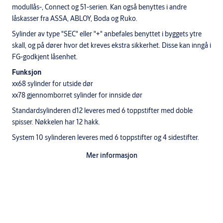
modullås-, Connect og 51-serien. Kan også benyttes i andre
låskasser fra ASSA, ABLOY, Boda og Ruko.
Sylinder av type "SEC" eller "+" anbefales benyttet i byggets ytre
skall, og på dører hvor det kreves ekstra sikkerhet. Disse kan inngå i
FG-godkjent låsenhet.
Funksjon
xx68 sylinder for utside dør
xx78 gjennomborret sylinder for innside dør
Standardsylinderen d12 leveres med 6 toppstifter med doble
spisser. Nøkkelen har 12 hakk.
System 10 sylinderen leveres med 6 toppstifter og 4 sidestifter.
dp sylinderen leveres med 6 toppstifter og 10 sidestifter.
Mer informasjon
Triton sylinderen har 6 toppstifter med doble spisser og 5
sidestifter.
CLIQ sylinderen har 6 toppstifter og elektromekanisk blokkering.
"SEC" og "+"sylinder har i tillegg herdede, borhindrende stifter og
ulike overstifter og fjærer for å