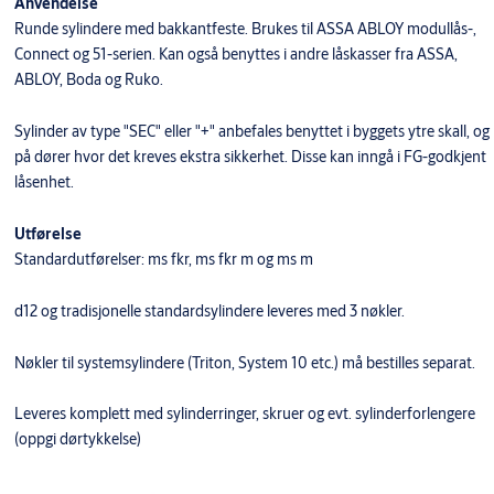
Anvendelse
Runde sylindere med bakkantfeste. Brukes til ASSA ABLOY modullås-,
Connect og 51-serien. Kan også benyttes i andre låskasser fra ASSA,
ABLOY, Boda og Ruko.
Sylinder av type "SEC" eller "+" anbefales benyttet i byggets ytre skall, og
på dører hvor det kreves ekstra sikkerhet. Disse kan inngå i FG-godkjent
låsenhet.
Utførelse
Standardutførelser: ms fkr, ms fkr m og ms m
d12 og tradisjonelle standardsylindere leveres med 3 nøkler.
Nøkler til systemsylindere (Triton, System 10 etc.) må bestilles separat.
Leveres komplett med sylinderringer, skruer og evt. sylinderforlengere
(oppgi dørtykkelse)