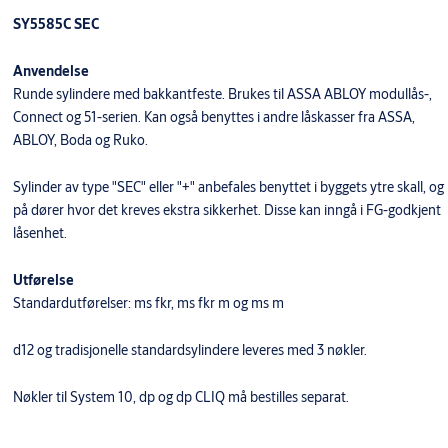
SY5585C SEC
Anvendelse
Runde sylindere med bakkantfeste. Brukes til ASSA ABLOY modullås-,
Connect og 51-serien. Kan også benyttes i andre låskasser fra ASSA,
ABLOY, Boda og Ruko.
Sylinder av type "SEC" eller "+" anbefales benyttet i byggets ytre skall, og
på dører hvor det kreves ekstra sikkerhet. Disse kan inngå i FG-godkjent
låsenhet.
Utførelse
Standardutførelser: ms fkr, ms fkr m og ms m
d12 og tradisjonelle standardsylindere leveres med 3 nøkler.
Nøkler til System 10, dp og dp CLIQ må bestilles separat.