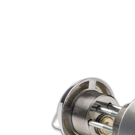
FKR
Type sylinder:
Std m/nøkk
Finish: MSM
Packing:
Enk.pk.
Forpakning:
SY5568C
9300050AE02
Enk.pk.
DOBBELTSYLINDER MSM
Overflate:
MSM
Type sylinder:
Std m/nøkk
Finish: FKRM
Packing:
Enk.pk.
Forpakning:
SY5568C SEC DBL SYL
9300052AF01
Enk.pk.
FKRM LL M/NØK
Overflate:
FKRM
Type sylinder:
LL m/nøkk