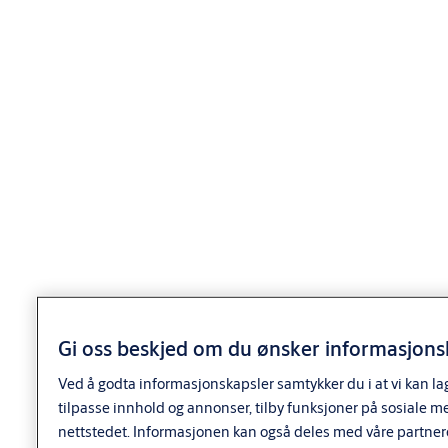
spisser. Nøkkelen har 12 hakk.
System 10 sylinderen leveres med 6 toppstifter og 4 sidestifter.
dp sylinderen leveres med 6 toppstifter og 10 sidestifter.
Triton sylinderen har 6 toppstifter med doble spisser og 5
sidestifter.
CLIQ sylinderen har 6 toppstifter og elektromekanisk
blokkering.
"SEC" og "+"sylinder har i tillegg herdede, borhindrende stifter og
ulike overstifter og fjærer for å
Gi oss beskjed om du ønsker informasjonsk
øke dirksikkerheten.
Ved å godta informasjonskapsler samtykker du i at vi kan la
Alle kan inngå i system med andre sylindere.
tilpasse innhold og annonser, tilby funksjoner på sosiale m
nettstedet. Informasjonen kan også deles med våre partner
Sylinderen leveres med sylinderring 5970 som skrues på før