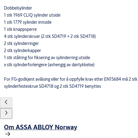
Dobbelsylinder
1 stk 1969 CLIQ sylinder utside
1 stk 1779 sylinder innside
1 stk knappsperre
4 stk sylinderskruer (2 stk SD4719 + 2 stk SD4718)
2 stk sylinderringer
2 stk sylinderkapper
1 stk stålring for fiksering av sylinderring utside.
x stk sylinderforlengere (avhengig av dørtykkelse)
For FG-godkjent avlåsing eller for å oppfylle krav etter EN15684 må 2 stk
sylinderfesteskrue SD4718 og 2 stk SD4719 benyttes
Om ASSA ABLOY Norway