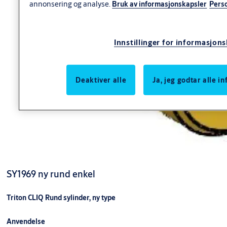
annonsering og analyse.
Bruk av informasjonskapsler
Pers
Innstillinger for informasjon
Deaktiver alle
Ja, jeg godtar alle 
SY1969 ny rund enkel
Triton CLIQ Rund sylinder, ny type
Anvendelse