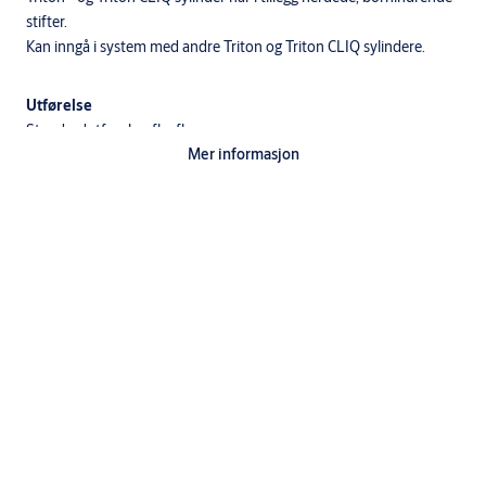
stifter.
Kan inngå i system med andre Triton og Triton CLIQ sylindere.
Utførelse
Standardutførelse: fkr, fkr m, ms m
Mer informasjon
Nøkler til Triton og Triton CLIQ må bestilles separat.
Det kan leveres 2 forskjellige svingarmer, som kan plasseres i 8
ulike stillinger.
Leveres med svingarm plassert i klokkeslett 5 som standard.