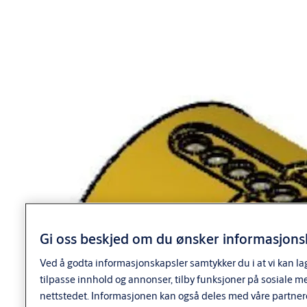
Det kan leveres 2 forskjellige svingarmer, som kan plasseres i 8
ulike stillinger.
Leveres med svingarm plassert i klokkeslett 5 som standard.
Varianter
Produkt
Produkt-ID
SY1906 TRITON CLIQ CONT.SYL 39
9219063AB0110XX
FKRM KL.XX
SY1906 TRITON CLIQ CONT.SYL 39
9219063AB0410XX
FKR KL.XX
SY1906 TRITON CLIQ CONT.SYL 49
9219063AB0111XX
FKRM KL.XX
Gi oss beskjed om du ønsker informasjonsk
Ved å godta informasjonskapsler samtykker du i at vi kan la
tilpasse innhold og annonser, tilby funksjoner på sosiale m
nettstedet. Informasjonen kan også deles med våre partner