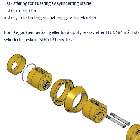
1 stk stålring for fiksering av sylinderring utside.
1 stk skruedekker
x stk sylinderforlengere (avhengig av dørtykkelse)
For FG-godkjent avlåsing eller for å oppfylle krav etter EN15684 må 4 stk
sylinderfesteskrue SD4719 benyttes