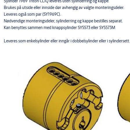
Sylinder 1969 Triton CLIQ leveres uten sylinderring og kappe.
Brukes på utside eller innside dør avhengig av valgte monteringsdeler.
Leveres også som par (SY1969C).
Nødvendige monteringsdeler, sylinderring og kappe bestilles separat.
Kan benyttes sammen med knappsylinder SY5573 eller SY5573M
Leveres som enkelsylinder eller inngår i dobbelsylinder eller i sylindersett.