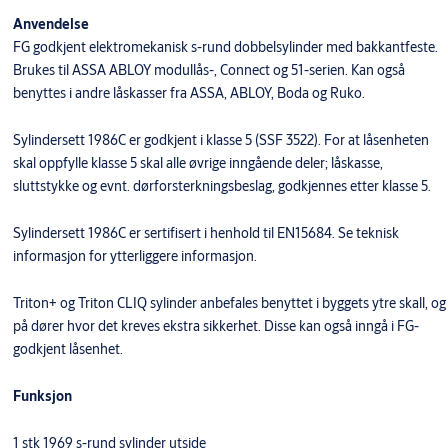
Anvendelse
FG godkjent elektromekanisk s-rund dobbelsylinder med bakkantfeste.
Brukes til ASSA ABLOY modullås-, Connect og 51-serien. Kan også
benyttes i andre låskasser fra ASSA, ABLOY, Boda og Ruko.
Sylindersett 1986C er godkjent i klasse 5 (SSF 3522). For at låsenheten
skal oppfylle klasse 5 skal alle øvrige inngående deler; låskasse,
sluttstykke og evnt. dørforsterkningsbeslag, godkjennes etter klasse 5.
Sylindersett 1986C er sertifisert i henhold til EN15684. Se teknisk
informasjon for ytterliggere informasjon.
Triton+ og Triton CLIQ sylinder anbefales benyttet i byggets ytre skall, og
på dører hvor det kreves ekstra sikkerhet. Disse kan også inngå i FG-
godkjent låsenhet.
Funksjon
1 stk 1969 s-rund sylinder utside