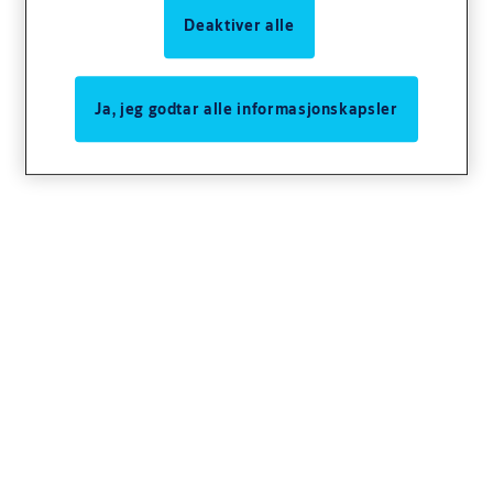
Utførelse
Deaktiver alle
• Standardutførelse: ms fkr, ms fkr m, ms m
Ja, jeg godtar alle informasjonskapsler