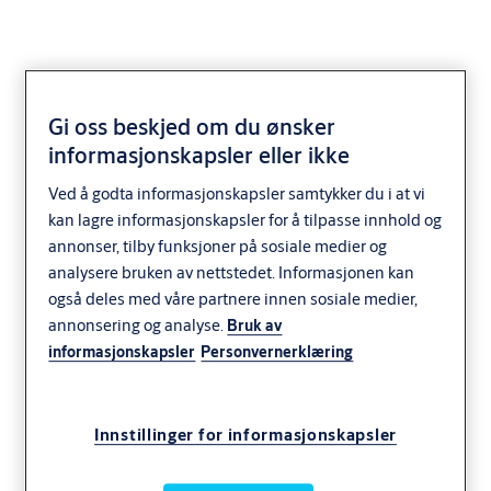
Gi oss beskjed om du ønsker
informasjonskapsler eller ikke
SY5863_SYS
Ved å godta informasjonskapsler samtykker du i at vi
kan lagre informasjonskapsler for å tilpasse innhold og
Postkasselås
annonser, tilby funksjoner på sosiale medier og
Anvendelse
analysere bruken av nettstedet. Informasjonen kan
• Lås med fjærbelastet falle (smekklåsfunksjon)
også deles med våre partnere innen sosiale medier,
for postkasser og skap.
annonsering og analyse.
Bruk av
• Festes med mutter på baksiden
informasjonskapsler
Personvernerklæring
• Passer for vertikal og horisontal hengsling .
• Vendbar for høyre og venstre slagretning
• Nøkkel kan kun trekkes ut i låst stilling.
Innstillinger for informasjonskapsler
• Samme utfresning som xx66