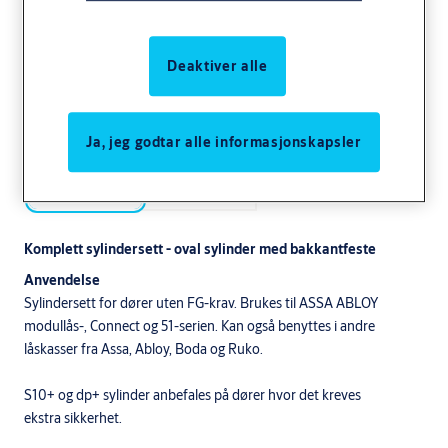
Deaktiver alle
Ja, jeg godtar alle informasjonskapsler
Komplett sylindersett - oval sylinder med bakkantfeste
Anvendelse
Sylindersett for dører uten FG-krav. Brukes til ASSA ABLOY
modullås-, Connect og 51-serien. Kan også benyttes i andre
låskasser fra Assa, Abloy, Boda og Ruko.
S10+ og dp+ sylinder anbefales på dører hvor det kreves
ekstra sikkerhet.