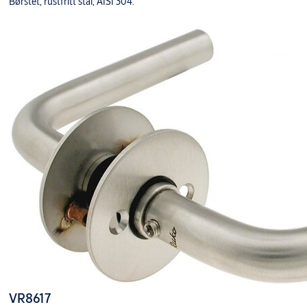
Børstet, rustfritt stål, AISI 304.
VR8617