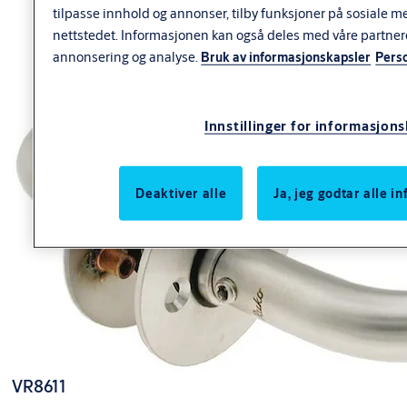
tilpasse innhold og annonser, tilby funksjoner på sosiale m
nettstedet. Informasjonen kan også deles med våre partner
annonsering og analyse.
Bruk av informasjonskapsler
Pers
Varianter
Innstillinger for informasjon
Produkt
Produkt-ID
VR86101 VRIDER 19 MM (PAR)
9403423AX26
Deaktiver alle
Ja, jeg godtar alle 
VR8611