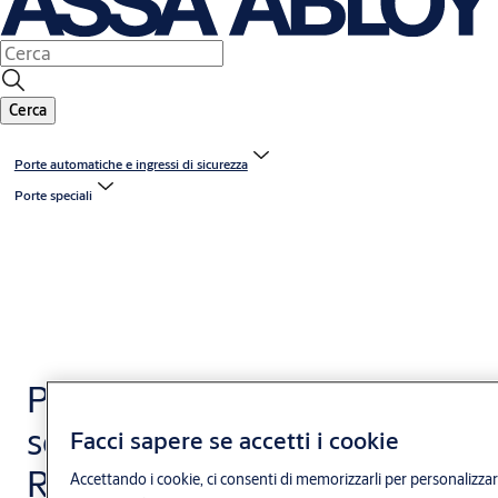
Cerca
Porte automatiche e ingressi di sicurezza
Porte speciali
Porte automatiche
scorrevoli antieffrazione
Facci sapere se accetti i cookie
RC2
Accettando i cookie, ci consenti di memorizzarli per personalizzar