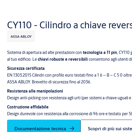
CY110 - Cilindro a chiave revers
ASSA ABLOY
Sistema di apertura ad alte prestazioni con
tecnologia a 11 pin
, CY110 g
al tuo edificio. Le
chiavi robuste e reversibili
consentono agli utenti di
Sicurezza certificata
EN 1303:2015 Cilindri con profilo euro testati fino a 1 6 – B – C 5 0 oltre 
ASSA ABLOY. Brevetto di sicurezza fino al 2036.
Resistenza alle manipolazioni
Design anti-picking con resistenza agli urti (per sistemi a chiave uguali e
Costruzione affidabile
Design durevole con resistenza alla corrosione di 96 ore e testato per 5
Documentazione tecnica
Scopri di più sui sis