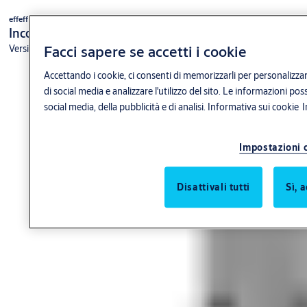
effeff
Incontro elettrico 115
Facci sapere se accetti i cookie
Versione standard
Accettando i cookie, ci consenti di memorizzarli per personalizzar
di social media e analizzare l'utilizzo del sito. Le informazioni p
social media, della pubblicità e di analisi.
Informativa sui cookie
I
Impostazioni 
Disattivali tutti
Sì, 