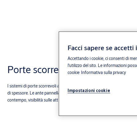
Facci sapere se accetti 
Accettando i cookie, ci consenti di mem
l'utilizzo del sito. Le informazioni pos
Porte scorrevoli anti radiazioni
cookie
Informativa sulla privacy
I sistemi di porte scorrevoli antiradiazioni sono dotati di vetri speciali
Impostazioni cookie
di spessore. Le ante pannellate possono essere fornite di visive con vetri
contempo, visibilità sulle attività in corso, sicurezza ed efficienza.