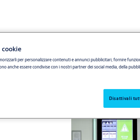
i cookie
orizzarli per personalizzare contenuti e annunci pubblicitari, fornire funzion
sono anche essere condivise con i nostri partner dei social media, della pubblic
 o di lamine in piombo fino a 3 mm
 speciali per garantire, al
Disattivali tut