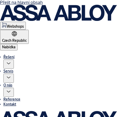
Přejít na hlavní obsah
Webshops
Czech Republic
Nabídka
Řešení
Servis
O nás
Reference
Kontakt