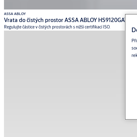
ASSA ABLOY
Vrata do čistých prostor ASSA ABLOY HS9120GAT
Regulujte částice v čistých prostorách s nižší certifikací ISO.
D
Př
so
re