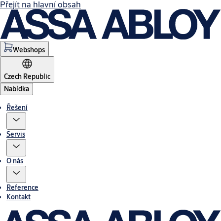
Přejít na hlavní obsah
Webshops
Czech Republic
Nabídka
Řešení
Servis
O nás
Reference
Kontakt