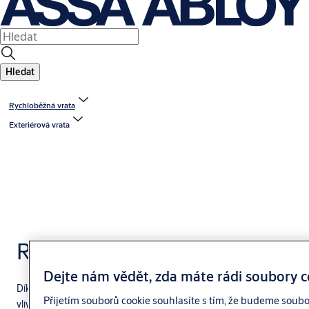
Hledat
Rychloběžná vrata
Exteriérová vrata
Rychloběžná
Dejte nám vědět, zda máte rádi soubory c
Díky vylepšené udržitelnosti, odolnosti proti povětrnostním
Přijetím souborů cookie souhlasíte s tím, že budeme soubo
vlivům, bezpečnosti a vzhledu jsou tyto rychloběžná vrata