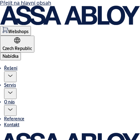
Přejít na hlavní obsah
Webshops
Czech Republic
Nabídka
Řešení
Servis
O nás
Reference
Kontakt