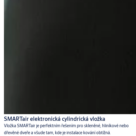
SMARTair elektronická cylindrická vložka
Vložka SMARTair je perfektním řešením pro skleněné, hliníkové nebo
dřevěné dveře a všude tam, kde je instalace kování obtížná.