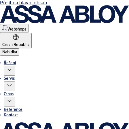
Přejít na hlavní obsah
Webshops
Czech Republic
Nabídka
Řešení
Servis
O nás
Reference
Kontakt