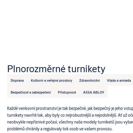
Plnorozměrné turnikety
Doprava
Kulturní a veřejné prostory
Zdravotnictví
Vláda a armáda
Bezpečnost a zabezpečení
Přístupnost
ASSA ABLOY
Každé venkovní prostranství je tak bezpečné, jak bezpečný je jeho vst
turnikety navrhli tak, aby byly co nejrobustnější a nejodolnější. Ať už 
neobvykle nepříznivé počasí, všechny naše modely turniketů jsou vybav
problémů chránily a regulovaly tok osob ve vašem provozu.