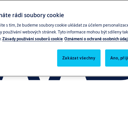
máte rádi soubory cookie
síte s tím, že budeme soubory cookie ukládat za účelem personalizac
zy používání webových stránek. Tyto informace mohou být sdíleny také
y.
Zásady používání souborů cookie
Oznámení o ochraně osobních úda
Zakázat všechny
Ano, při