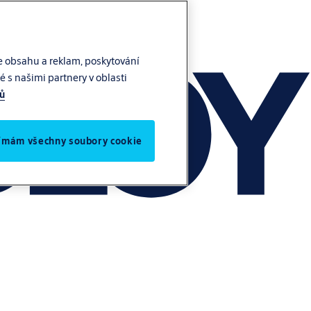
e obsahu a reklam, poskytování
 s našimi partnery v oblasti
jů
jímám všechny soubory cookie