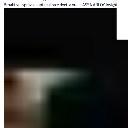
Proaktivní správa a optimalizace dveří a vrat s ASSA ABLOY Insight.