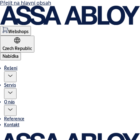
Přejít na hlavní obsah
Webshops
Czech Republic
Nabídka
Řešení
Servis
O nás
Reference
Kontakt