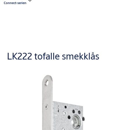
Connect-serien
LK222 tofalle smekklås