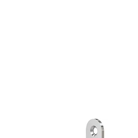
Finish: Galv
Packing:
Enk.pk.
Handling: R
Forpakning:
LK222/35 R LÅSKASSE GALV
9401673AA23
Enk.pk.
Overflate:
Galv
Slagretning:
R
Finish: Galv
Packing:
Enk.pk.
Handling: L
Forpakning:
LK222/35 L LÅSKASSE GALV
9401673AB23
Enk.pk.
Overflate:
Galv
Slagretning:
L
LK222/50 L LÅSKASSE GALV
357423985031
LK222/50 R LÅSKASSE GALV
357423983031
20P
LK222/70 R LÅSKASSE GALV
357525163057