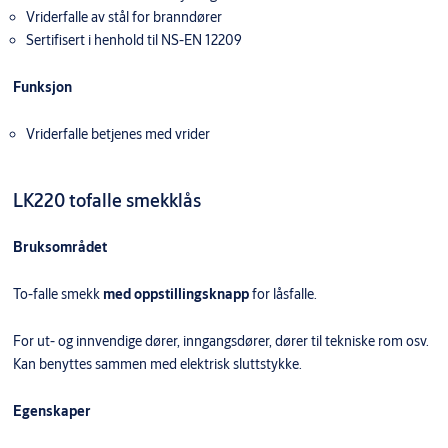
Vriderfalle av stål for branndører
Sertifisert i henhold til NS-EN 12209
Funksjon
Vriderfalle betjenes med vrider
LK220 tofalle smekklås
Bruksområdet
To-falle smekk
med oppstillingsknapp
for låsfalle.
For ut- og innvendige dører, inngangsdører, dører til tekniske rom osv.
Kan benyttes sammen med elektrisk sluttstykke.
Egenskaper