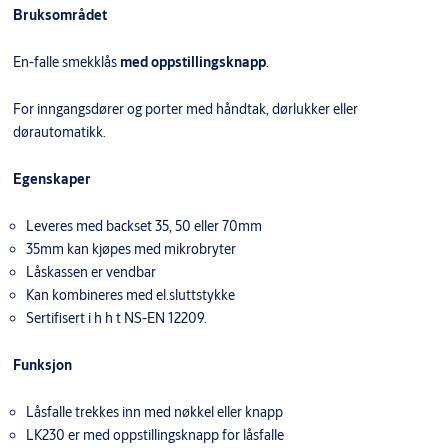
Bruksområdet
En-falle smekklås
med oppstillingsknapp
.
For inngangsdører og porter med håndtak, dørlukker eller
dørautomatikk.
Egenskaper
Leveres med backset 35, 50 eller 70mm
35mm kan kjøpes med mikrobryter
Låskassen er vendbar
Kan kombineres med el.sluttstykke
Sertifisert i h h t NS-EN 12209.
Funksjon
Låsfalle trekkes inn med nøkkel eller knapp
LK230 er med oppstillingsknapp for låsfalle