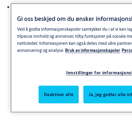
Sylinderfallen betjenes med nøkkel eller knappvrider.
Vriderfallen betjenes med dørvrider.
Gi oss beskjed om du ønsker informasjonsk
Mer informasjon
LK222 låsfalle er ikke oppstillbar
Ved å godta informasjonskapsler samtykker du i at vi kan la
tilpasse innhold og annonser, tilby funksjoner på sosiale m
nettstedet. Informasjonen kan også deles med våre partner
annonsering og analyse.
Bruk av informasjonskapsler
Pers
Innstillinger for informasjon
Deaktiver alle
Ja, jeg godtar alle 
Spesifikasjoner
Bruksområde
Bruksområdet