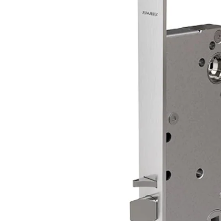
LK222/70 L LÅSKASSE GALV
357525165057
LK222/50 R MF MIKRO
357423433031
HØYRE 1P
LK222/50 L MF MIKRO
357423435031
VENSTRE 1P