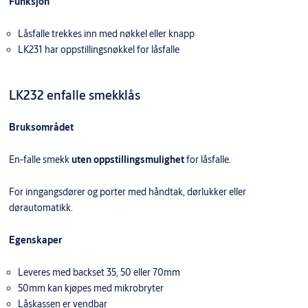
Funksjon
Låsfalle trekkes inn med nøkkel eller knapp
LK231 har oppstillingsnøkkel for låsfalle
LK232 enfalle smekklås
Bruksområdet
En-falle smekk
uten oppstillingsmulighet
for låsfalle.
For inngangsdører og porter med håndtak, dørlukker eller
dørautomatikk.
Egenskaper
Leveres med backset 35, 50 eller 70mm
50mm kan kjøpes med mikrobryter
Låskassen er vendbar