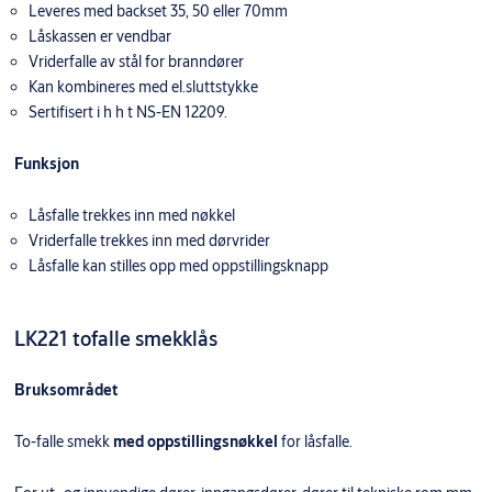
Leveres med backset 35, 50 eller 70mm
Låskassen er vendbar
Vriderfalle av stål for branndører
Kan kombineres med el.sluttstykke
Sertifisert i h h t NS-EN 12209.
Funksjon
Låsfalle trekkes inn med nøkkel
Vriderfalle trekkes inn med dørvrider
Låsfalle kan stilles opp med oppstillingsknapp
LK221 tofalle smekklås
Bruksområdet
To-falle smekk
med oppstillingsnøkkel
for låsfalle.