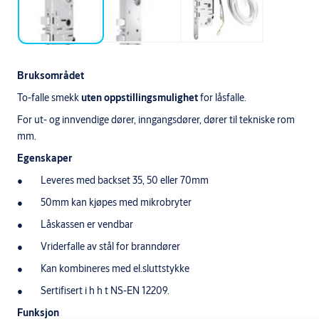
Bruksområdet
To-falle smekk
uten oppstillingsmulighet
for låsfalle.
For ut- og innvendige dører, inngangsdører, dører til tekniske rom
mm.
Egenskaper
Leveres med backset 35, 50 eller 70mm
50mm kan kjøpes med mikrobryter
Låskassen er vendbar
Vriderfalle av stål for branndører
Kan kombineres med el.sluttstykke
Sertifisert i h h t NS-EN 12209.
Funksjon