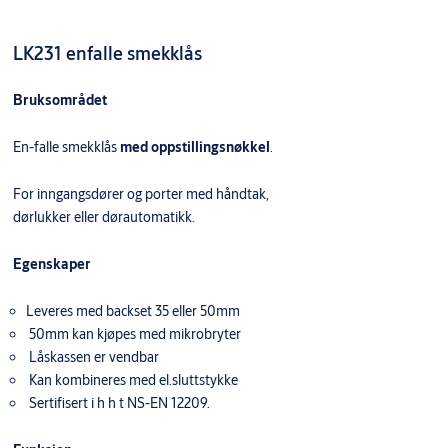
LK231 enfalle smekklås
Bruksområdet
En-falle smekklås
med oppstillingsnøkkel
.
For inngangsdører og porter med håndtak,
dørlukker eller dørautomatikk.
Egenskaper
Leveres med backset 35 eller 50mm
50mm kan kjøpes med mikrobryter
Låskassen er vendbar
Kan kombineres med el.sluttstykke
Sertifisert i h h t NS-EN 12209.