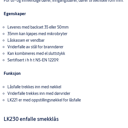
For ut- og innvendige dører, inngangsdører, dører til tekniske rom mm.
Egenskaper
Leveres med backset 35 eller 50mm
35mm kan kjøpes med mikrobryter
Låskassen er vendbar
Vriderfalle av stål for branndører
Kan kombineres med el.sluttstykk
Sertifisert i h h t NS-EN 12209.
Funksjon
Låsfalle trekkes inn med nøkkel
Vriderfalle trekkes inn med dørvrider
LK221 er med oppstillingsnøkkel for låsfalle
LK230 enfalle smekklås