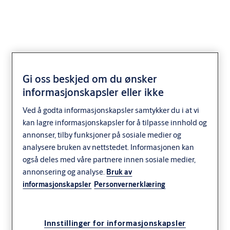
<b>ASSA ABLOY
Gi oss beskjed om du ønsker
informasjonskapsler eller ikke
DL6210SR Swingdock
Ved å godta informasjonskapsler samtykker du i at vi
Replacement</b>
kan lagre informasjonskapsler for å tilpasse innhold og
annonser, tilby funksjoner på sosiale medier og
Distribusjon og logistikk
Produksjon
analysere bruken av nettstedet. Informasjonen kan
også deles med våre partnere innen sosiale medier,
ASSA ABLOY
annonsering og analyse.
Bruk av
informasjonskapsler
Personvernerklæring
Innstillinger for informasjonskapsler