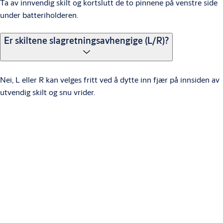
Ta av innvendig skilt og kortslutt de to pinnene på venstre side
under batteriholderen.
Er skiltene slagretningsavhengige (L/R)?
Nei, L eller R kan velges fritt ved å dytte inn fjær på innsiden av
utvendig skilt og snu vrider.
Finnes det flere typer vridere?
Ja, det finnes 4 forskjellige vridere + kulevrider.