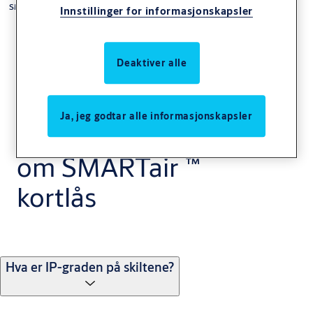
™
SMARTair
FAQ
Innstillinger for informasjonskapsler
Deaktiver alle
Ja, jeg godtar alle informasjonskapsler
Ofte stilte spørsmål
om SMARTair ™
kortlås
Hva er IP-graden på skiltene?