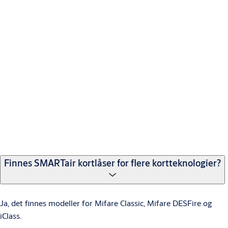
Nei, låskasse og sylinder velges separat.
Kan det medfølgende testkortet kodes om og
benyttes som brukerkort?
Ja.
Hva betyr rødt og grønt blinkende lys når man
holder et kort foran leserenheten?
Finnes SMARTair kortlåser for flere kortteknologier?
Lav batterispenning. Bytt de 3 AAA batteriene på innsiden av
det innvendige skiltet.
Ja, det finnes modeller for Mifare Classic, Mifare DESFire og
iClass.