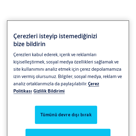
Çerezleri isteyip istemediğinizi
bize bildirin
Haberler
Çerezleri kabul ederek, içerik ve reklamları
kişiselleştirmek, sosyal medya özellikleri sağlamak ve
site kullanımını analiz etmek için çerez depolamamıza
izin vermiş olursunuz. Bilgiler; sosyal medya, reklam ve
analiz ortaklarımızla da paylaşılabilir.
Çerez
Politikası
Gizlilik Bildirimi
Tümünü devre dışı bırak