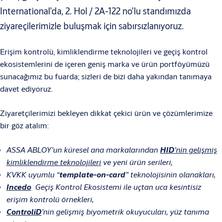
International’da, 2. Hol / 2A-122 no’lu standımızda
ziyareçilerimizle buluşmak için sabırsızlanıyoruz.
Erişim kontrolü, kimliklendirme teknolojileri ve geçiş kontrol
ekosistemlerini de içeren geniş marka ve ürün portföyümüzü
sunacağımız bu fuarda; sizleri de bizi daha yakından tanımaya
davet ediyoruz.
Çe
Ziyaretçilerimizi bekleyen dikkat çekici ürün ve çözümlerimize
Çe
bir göz atalım:
de
ASSA ABLOY’un küresel ana markalarından
HID
’nin gelişmiş
kimliklendirme teknolojileri
ve yeni ürün serileri,
KVKK uyumlu “
template-on-card
” teknolojisinin olanakları,
Incedo
Geçiş Kontrol Ekosistemi ile uçtan uca kesintisiz
erişim kontrolü örnekleri,
ControliD
’nin gelişmiş biyometrik okuyucuları, yüz tanıma