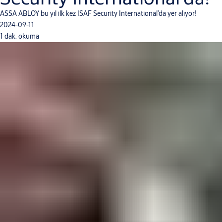
ASSA ABLOY bu yıl ilk kez ISAF Security International’da yer alıyor!
2024-09-11
1 dak. okuma