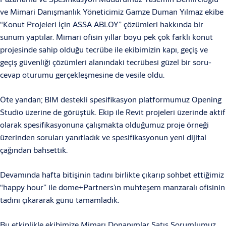
ve Mimari Danışmanlık Yöneticimiz Gamze Duman Yılmaz ekibe
“Konut Projeleri İçin ASSA ABLOY” çözümleri hakkında bir
sunum yaptılar. Mimari ofisin yıllar boyu pek çok farklı konut
projesinde sahip olduğu tecrübe ile ekibimizin kapı, geçiş ve
geçiş güvenliği çözümleri alanındaki tecrübesi güzel bir soru-
cevap oturumu gerçekleşmesine de vesile oldu.
Öte yandan; BIM destekli spesifikasyon platformumuz Opening
Studio üzerine de görüştük. Ekip ile Revit projeleri üzerinde aktif
olarak spesifikasyonuna çalışmakta olduğumuz proje örneği
üzerinden soruları yanıtladık ve spesifikasyonun yeni dijital
çağından bahsettik.
Devamında hafta bitişinin tadını birlikte çıkarıp sohbet ettiğimiz
“happy hour” ile dome+Partners’ın muhteşem manzaralı ofisinin
tadını çıkararak günü tamamladık.
Bu etkinlikle ekibimize Mimarı Donanımlar Satış Sorumlumuz