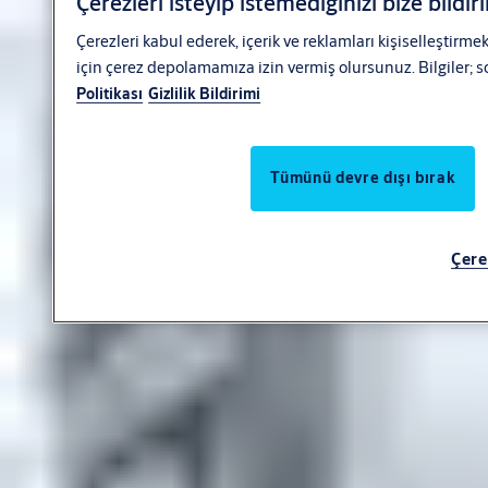
Çerezleri isteyip istemediğinizi bize bildir
Çerezleri kabul ederek, içerik ve reklamları kişiselleştirm
için çerez depolamamıza izin vermiş olursunuz. Bilgiler; so
Politikası
Gizlilik Bildirimi
Tümünü devre dışı bırak
Çere