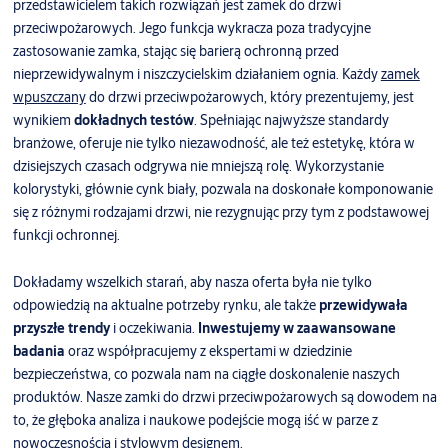
przedstawicielem takich rozwiązań jest zamek do drzwi
przeciwpożarowych. Jego funkcja wykracza poza tradycyjne
zastosowanie zamka, stając się barierą ochronną przed
nieprzewidywalnym i niszczycielskim działaniem ognia. Każdy
zamek
wpuszczany
do drzwi przeciwpożarowych, który prezentujemy, jest
wynikiem
dokładnych testów
. Spełniając najwyższe standardy
branżowe, oferuje nie tylko niezawodność, ale też estetykę, która w
dzisiejszych czasach odgrywa nie mniejszą rolę. Wykorzystanie
kolorystyki, głównie cynk biały, pozwala na doskonałe komponowanie
się z różnymi rodzajami drzwi, nie rezygnując przy tym z podstawowej
funkcji ochronnej.
Dokładamy wszelkich starań, aby nasza oferta była nie tylko
odpowiedzią na aktualne potrzeby rynku, ale także
przewidywała
przyszłe trendy
i oczekiwania.
Inwestujemy w zaawansowane
badania
oraz współpracujemy z ekspertami w dziedzinie
bezpieczeństwa, co pozwala nam na ciągłe doskonalenie naszych
produktów. Nasze zamki do drzwi przeciwpożarowych są dowodem na
to, że głęboka analiza i naukowe podejście mogą iść w parze z
nowoczesnością i stylowym designem.