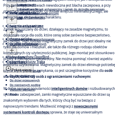
Zawrotnica
Wąski profil
Przy zamkniętych drzwiach niewidoczna jest blacha zaczepowa, a przy
Standardowy zamek antypaniczny i zamek do skrzydła pasywnego
Szeroki profil
otwartych nie ma zapadki, co dodaje wnętrzu minimalistycznego, ale
Klamki i rozety
ASSA ABLOY PERK
Patentowy zamek antypaniczny
Wąski i szeroki profil
jednocześnie eleganckiego charakteru.
ASSA ABLOY Comfort NG
Inne
Dźwignie antypaniczne
Seria Tonic Line AH120
Zamek wpuszczany do drzwi, działający na zasadzie magnetyzmu, to
Pozostałe
doskonała opcja dla osób, które cenią sobie zarówno bezpieczeństwo,
Ochrona palców
Z ryglowaniem nawierzchniowym
jak i design. Tego rodzaju magnetyczny zamek do drzwi jest idealny nie
Uszczelki opadające
Do zamków ewekuacyjnych
tylko dla domów i mieszkań, ale także dla różnego rodzaju obiektów
komercyjnych czy użyteczności publicznej. Jego montaż jest stosunkowo
Wideodomofony DoorBird
Linia 8 mm
prosty, a mechanizm niezawodny. Nie można pominąć również aspektu
Depozytory kluczy Traka
Linia 13 mm
komfortu użytkowania. Magnetyczny zamek do drzwi eliminuje potrzebę
Linia 20 mm
Pokaż więcej
użycia siły w procesie zamykania, co jest szczególnie korzystne dla
osób
Do drzwi zewnętrznych
Do drzwi szklanych
starszych, dzieci czy osób z ograniczeniami ruchowym
i.
Do drzwi przesuwnych
Do nierównych podłóg
W dobie rosnącej popularności
inteligentnych domów
i rozbudowanych
Uszczelki specjalne
systemów zabezpieczeń, zamki magnetyczne wpuszczane do drzwi są
Progi
znakomitym wyborem dla tych, którzy chcą być na bieżąco z
najnowszymi trendami. Możliwość integracji z
nowoczesnymi
systemami kontroli dostępu
sprawia, że staje się uniwersalnym