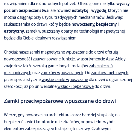
rozwiązaniem dla różnorodnych potrzeb. Oferują one nie tylko
wyższy
poziom bezpieczeństwa
, ale również
estetykę
i
wygodę
, których nie
można osiągnąć przy użyciu tradycyjnych mechanizmów. Jeśli więc
szukasz zamka do drzwi, który będzie
nowoczesny, bezpieczny i
estetyczny
,
zamek wpuszczany oparty na technologii magnetycznej
będzie dla Ciebie idealnym rozwiązaniem.
Chociaż nasze zamki magnetyczne wpuszczane do drzwi oferują
nowoczesność i zaawansowane funkcje, w asortymencie Assa Abloy
znajdziesz także szeroką gamę innych rodzajów
zabezpieczeń
mechanicznych
oraz
zamków wpuszczanych
. Od
zamków meblowych
,
przez specjalistyczne
wąskie zamki wpuszczane
dla drzwi o ograniczonej
szerokości, aż po uniwersalne
wkładki bębenkowe
do drzwi.
Zamki przeciwpożarowe wpuszczane do drzwi
W erze, gdy nowoczesna architektura coraz bardziej skupia się na
bezpieczeństwie i komforcie mieszkańców, odpowiedni wybór
elementów zabezpieczających staje się kluczowy. Czołowym