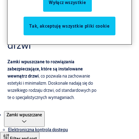
Wyłącz wszystkie
Zamki
Tak, akceptuję wszystkie pliki cookie
wpuszczane do
drzwi
Zamki wpuszczane to rozwiązania
zabezpieczające, które są instalowane
wewnątrz drzwi
, co pozwala na zachowanie
estetyki i minimalizm. Doskonale nadają się do
wszelkiego rodzaju drzwi, od standardowych po
te o specjalistycznych wymaganiach.
Produkty
Zamki wpuszczane
Elektroniczna kontrola dostępu
Filter and sort