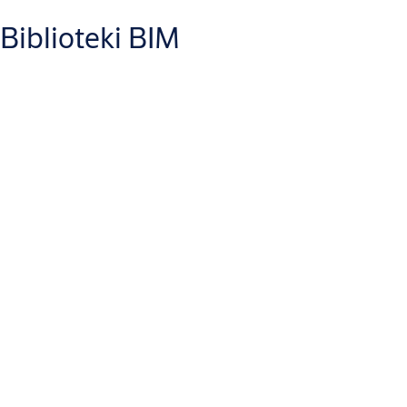
Biblioteki BIM
Polityka Antykorupcyjna dla Przedstawicieli Biznesowych
(PDF, 209
KB)
Kodeks Postępowania dla Partnerów Biznesowych
(PDF, 223 KB)
Małkowski-Martech
Ogólne Warunki Dostaw Produktów Małkowski-Martech
(PDF, 382
KB)
Aperio