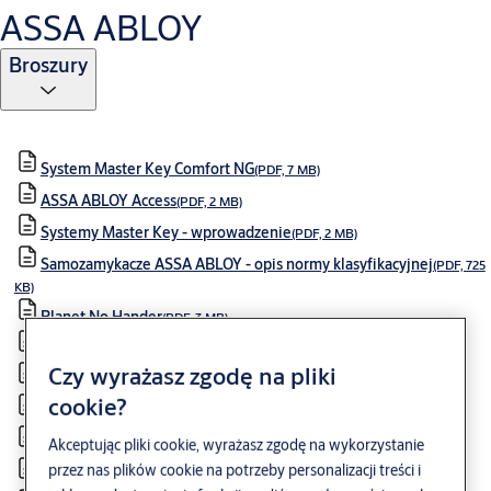
ASSA ABLOY
Broszury
System Master Key Comfort NG
(PDF, 7 MB)
ASSA ABLOY Access
(PDF, 2 MB)
Systemy Master Key - wprowadzenie
(PDF, 2 MB)
Samozamykacze ASSA ABLOY - opis normy klasyfikacyjnej
(PDF, 725
KB)
Planet No Hander
(PDF, 3 MB)
Zrównoważony Rozwój
(PDF, 6 MB)
Czy wyrażasz zgodę na pliki
System Master Key PERK
(PDF, 4 MB)
cookie?
Praktyczny przewodnik wyboru samozamykaczy
(PDF, 9 MB)
Samozamykacze czy drzwi automatyczne
Akceptując pliki cookie, wyrażasz zgodę na wykorzystanie
(PDF, 942 KB)
przez nas plików cookie na potrzeby personalizacji treści i
Współpraca z działem Specyfikacji ASSA ABLOY
(PDF, 1 MB)