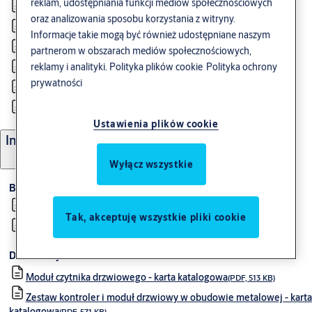
reklam, udostępniania funkcji mediów społecznościowych
Wkładka budowlana Comfort NG
(PDF, 946 KB)
oraz analizowania sposobu korzystania z witryny.
Elektroniczna kontrola dostępu
(PDF, 4 MB)
Informacje takie mogą być również udostępniane naszym
partnerom w obszarach mediów społecznościowych,
Higieniczne rozwiązania drzwiowe
(PDF, 3 MB)
reklamy i analityki.
Polityka plików cookie
Polityka ochrony
Opening Studio - pomocne linki
(PDF, 1 MB)
prywatności
System SK6, Profil Radius
(PDF, 1006 KB)
OneSystem - informacje techniczne
(PDF, 13 MB)
Ustawienia plików cookie
Incedo Business
Wyłącz wszystkie
Broszury
Incedo - instrukcja instalacji
(PDF, 1 MB)
Tak, akceptuję wszystkie pliki cookie
Incedo Pro - broszura
(PDF, 841 KB)
Dokumenty techniczne
Moduł czytnika drzwiowego - karta katalogowa
(PDF, 513 KB)
Zestaw kontroler i moduł drzwiowy w obudowie metalowej - karta
katalogowa
(PDF, 571 KB)