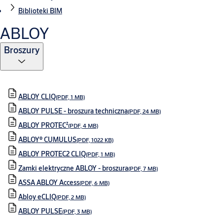
Biblioteki BIM
ABLOY
Broszury
ABLOY CLIQ
(PDF, 1 MB)
ABLOY PULSE - broszura techniczna
(PDF, 24 MB)
ABLOY PROTEC²
(PDF, 4 MB)
ABLOY® CUMULUS
(PDF, 1022 KB)
ABLOY PROTEC2 CLIQ
(PDF, 1 MB)
Zamki elektryczne ABLOY - broszura
(PDF, 7 MB)
ASSA ABLOY Access
(PDF, 6 MB)
Abloy eCLIQ
(PDF, 2 MB)
ABLOY PULSE
(PDF, 3 MB)