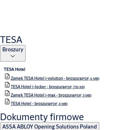
KDWU-02-W-2017-Z1 wkładka DRAGON XT, DRAGON VARIO
XT
(PDF, 400 KB)
KDWU-51-W-2017 Wkładka VDV
(PDF, 426 KB)
KDWU-11-Z-2018 Z755
(PDF, 395 KB)
TESA
KDWU-08-Z-2022 Zamki Z050
(PDF, 401 KB)
KDWU-07-W-2017 Wkładka W300
(PDF, 437 KB)
Broszury
KDWU-07-Z-2022 Zamki Z75M
(PDF, 421 KB)
KDWU-02-Z-2022 Zamki Z7A
(PDF, 406 KB)
TESA Hotel
Systemy Master Key
Zamek TESA Hotel i-volution - broszura
(PDF, 6 MB)
TESA Hotel i-locker - broszura
(PDF, 730 KB)
Zamek TESA Hotel i-max - broszura
(PDF, 3 MB)
Plan klucza LOB Master Key
(XLSX, 44 KB)
TESA Hotel - broszura
(PDF, 4 MB)
LOB Master Key - poradnik
(PDF, 2 MB)
Dokumenty firmowe
ASSA ABLOY Opening Solutions Poland