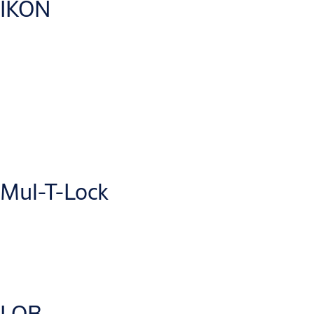
IKON
DoP_3_1_2025_DC31_2
(PDF, 406 KB)
DoP_27_2023_DL13_2_PP60_DRAGON
(PDF, 325 KB)
Broszury
Systemy dróg ewakuacyjnych effeff - broszura
(PDF, 1 MB)
Elektrozaczepy effeff - broszura
(PDF, 2 MB)
Mul-T-Lock
Broszury
CLIQ Local Manager - broszura
(PDF, 2 MB)
LOB