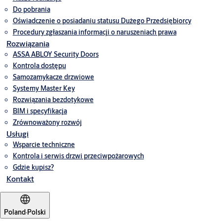
DC700G-CM standard installation hinge side 220217
(DXF, 836 KB)
Do pobrania
DC700G-FMB standard installation hinge side 060918
(DXF, 1 MB)
Oświadczenie o posiadaniu statusu Dużego Przedsiębiorcy
DC700G-FT standard installation hinge side 171018
(DXF, 619 KB)
Procedury zgłaszania informacji o naruszeniach prawa
Rozwiązania
DC700G-FM frame installation hinge side 110918
(DXF, 1 MB)
ASSA ABLOY Security Doors
DC700G-FT BGS standard installation non hinge side 181018
(DWG,
Kontrola dostępu
420 KB)
Samozamykacze drzwiowe
Systemy Master Key
Rozwiązania bezdotykowe
BIM i specyfikacja
Zrównoważony rozwój
Usługi
Wsparcie techniczne
Kontrola i serwis drzwi przeciwpożarowych
Gdzie kupisz?
Kontakt
Poland
·
Polski