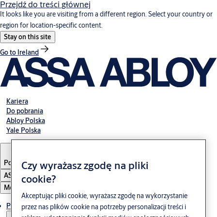
Przejdź do treści głównej
It looks like you are visiting from a different region. Select your country or
region for location-specific content.
Stay on this site
Go to Ireland
Kariera
Do pobrania
Abloy Polska
Yale Polska
Czy wyrażasz zgodę na pliki
Poland
·
Polski
ASSA ABLOY Group
cookie?
Menu
Akceptując pliki cookie, wyrażasz zgodę na wykorzystanie
Produkty i rozwiązania
przez nas plików cookie na potrzeby personalizacji treści i